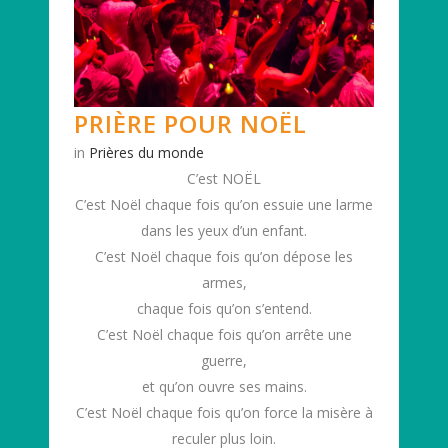
PRIÈRE POUR NOËL
in
Prières du monde
C’est NOËL
C’est Noël chaque fois qu’on essuie une larme
dans les yeux d’un enfant.
C’est Noël chaque fois qu’on dépose les
armes,
chaque fois qu’on s’entend.
C’est Noël chaque fois qu’on arrête une
guerre,
et qu’on ouvre ses mains.
C’est Noël chaque fois qu’on force la misère à
reculer plus loin.