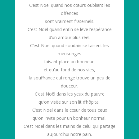
C’est Noël quand nos cœurs oubliant les
offences
sont vraiment fraternels.
C’est Noël quand enfin se lève l’espérance
d’un amour plus réel.
C’est Noël quand soudain se taisent les
mensonges
faisant place au bonheur,
et qu’au fond de nos vies,
la souffrance qui ronge trouve un peu de
douceur.
C’est Noël dans les yeux du pauvre
qu’on visite sur son lit d’hôpital.
C’est Noël dans le cœur de tous ceux
qu’on invite pour un bonheur normal.
C’est Noël dans les mains de celui qui partage
aujourd’hui notre pain.