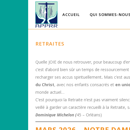
ACCUEIL
QUI SOMMES-NOUS
RETRAITES
Quelle JOIE de nous retrouver, pour beaucoup d’ent
c’est d’abord bien sûr un temps de ressourcemen
recharger ses accus spirituellement
.
Mais c’est aus
du Christ
, avec nos enfants consacrés et
en uni
monde actuel…
C’est pourquoi la Retraite n’est pas vraiment si
veillé à garder un caractère recueilli à la Retraite
Dominique Michelon (
45 – Orléans)
MARS 2026 – NOTRE DAM