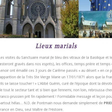
Les visites du Sanctuaire marial (le bleu des vitraux de la Basilique et l
resteront gravés dans nos esprits), les offices, temps prière et temps
Lenoir ont émaillé ces 3 jours de Carême passés « au désert » en ce pet
l’apparition de la Très Ste Vierge Marie un 17/01/1871 alors que la Fra
Fils se laisse toucher ! » L’Abbé Guérin, curé de l’époque dont la dévot
de tout le secteur tant et si bien que l’ennemi, non loin, rebroussa che
franco-prussien prit fin rapidement ! Formidable message et leçon po
partout hélas… N.D. de Pontmain nous demande simplement de
PRIE
ance en Dieu, seul Maître de l‘Histoire.