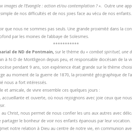
 images de l’Evangile : action et/ou contemplation ? ».
Outre une appro
simple de nos difficultés et de nos joies face au vécu de nos enfants.
ir que nous ne sommes pas seuls. Une grande proximité dans la confia
 profond par les moines de l’abbaye de Solesmes.
***********
marial de ND de Pontmain,
sur le thème du
« combat spirituel, une 
in à N-D de Montligeon depuis peu, et responsable diocésain de la v
iocèse pendant 9 ans, son expérience était grande sur le thème choisi
 Vierge au moment de la guerre de 1870, la proximité géographique de 
é nous a fort intéressés.
elle et amicale, de vivre ensemble ces quelques jours :
 accueillante et ouverte, où nous rejoignons avec joie ceux que nou
ir.
s au Christ, nous permet de nous confier les uns aux autres avec délic
de partager le bonheur de voir nos enfants épanouis par leur vocation.
e (re)met notre relation à Dieu au centre de notre vie, en communion av