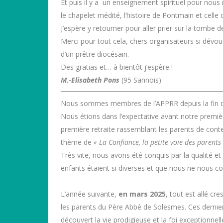
Et puis il y a un enseignement spirituel pour nous
le chapelet médité, l’histoire de Pontmain et celle
J’espère y retourner pour aller prier sur la tombe d
Merci pour tout cela, chers organisateurs si dévou
d’un prêtre diocésain.
Des gratias et… à bientôt j’espère !
M.-Elisabeth Pons
(95 Sannois)
Nous sommes membres de l’APPRR depuis la fin de l
Nous étions dans l’expectative avant notre premièr
première retraite rassemblant les parents de contem
thème de
« La Confiance, la petite voie des parents
Très vite, nous avons été conquis par la qualité et
enfants étaient si diverses et que nous ne nous co
L’année suivante,
en mars 2025
, tout est allé cr
les parents du Père Abbé de Solesmes. Ces derniers
découvert la vie prodigieuse et la foi exceptionnelle