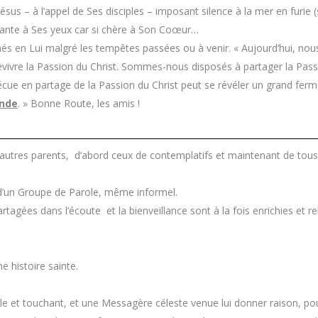
us – à l’appel de Ses disciples – imposant silence à la mer en furie 
ssante à Ses yeux car si chère à Son Coœur…
és en Lui malgré les tempêtes passées ou à venir. « Aujourd’hui, nous
e revivre la Passion du Christ. Sommes-nous disposés à partager la Pas
 vécue en partage de la Passion du Christ peut se révéler un grand ferm
onde
. » Bonne Route, les amis !
 d’autres parents, d’abord ceux de contemplatifs et maintenant de tous
s d’un Groupe de Parole, même informel.
tagées dans l’écoute et la bienveillance sont à la fois enrichies et re
e histoire sainte.
ple et touchant, et une Messagère céleste venue lui donner raison, pou