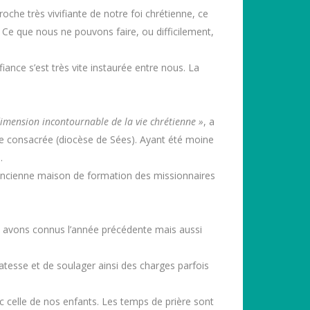
che très vivifiante de notre foi chrétienne, ce
 Ce que nous ne pouvons faire, ou difficilement,
nce s’est très vite instaurée entre nous. La
dimension incontournable de la vie chrétienne »
, a
ie consacrée (diocèse de Sées). Ayant été moine
.
l’ancienne maison de formation des missionnaires
s avons connus l’année précédente mais aussi
atesse et de soulager ainsi des charges parfois
ec celle de nos enfants. Les temps de prière sont