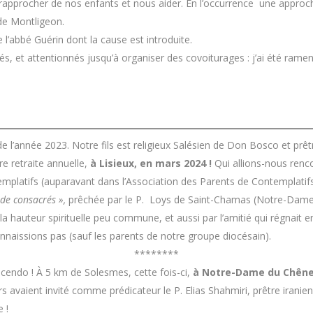
 rapprocher de nos enfants et nous aider. En l’occurrence une approche
 de Montligeon.
e l’abbé Guérin dont la cause est introduite.
és, et attentionnés jusqu’à organiser des covoiturages : j’ai été ram
’année 2023. Notre fils est religieux Salésien de Don Bosco et prêt
e retraite annuelle,
à Lisieux, en mars 2024 !
Qui allions-nous rencon
platifs (auparavant dans l’Association des Parents de Contemplatifs), 
 de consacrés »,
prêchée par le P. Loys de Saint-Chamas (Notre-Dame 
 la hauteur spirituelle peu commune, et aussi par l’amitié qui régnait 
nnaissions pas (sauf les parents de notre groupe diocésain).
********
escendo ! À 5 km de Solesmes, cette fois-ci,
à Notre-Dame du Chên
 avaient invité comme prédicateur le P. Elias Shahmiri, prêtre iranie
 !