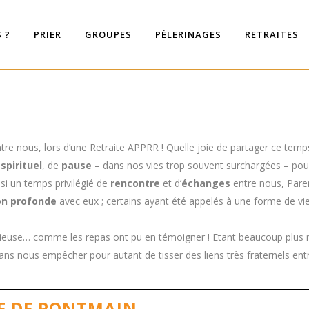
 ?
PRIER
GROUPES
PÈLERINAGES
RETRAITES
re nous, lors d’une Retraite APPRR ! Quelle joie de partager ce temp
t
spirituel
, de
pause
– dans nos vies trop souvent surchargées – pour 
si un temps privilégié de
rencontre
et d’
échanges
entre nous, Pare
on profonde
avec eux ; certains ayant été appelés à une forme de vi
lencieuse… comme les repas ont pu en témoigner ! Etant beaucoup plu
, sans nous empêcher pour autant de tisser des liens très fraternels ent
E DE PONTMAIN