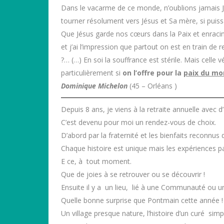
Dans le vacarme de ce monde, n’oublions jamais Jés
tourner résolument vers Jésus et Sa mère, si pui
Que Jésus garde nos cœurs dans la Paix et enracin
et j’ai l’impression que partout on est en train d
?… (…) En soi la souffrance est stérile. Mais celle
particulièrement si
on l’offre pour la
paix du m
Dominique Michelon
(45 – Orléans )
Depuis 8 ans, je viens à la retraite annuelle avec
C’est devenu pour moi un rendez-vous de choix.
D’abord par la fraternité et les bienfaits reconnu
Chaque histoire est unique mais les expériences par
E ce, à tout moment.
Que de joies à se retrouver ou se découvrir !
Ensuite il y a un lieu, lié à une Communauté ou un
Quelle bonne surprise que Pontmain cette année !
Un village presque nature, l’histoire d’un curé sim