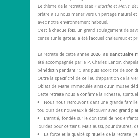
Le thème de la retraite était
« Marthe et Marie, deux
prêtre a su nous mener vers un partage naturel et 
avec notre environnement habituel.
C’est à chaque fois, un grand soulagement de savo
cerise sur le gateau a été l’accueil chaleureux et
La retraite de cette année
2026, au sanctuaire 
été accompagnée par le P. Charles Lenoir, chapela
bénédictin pendant 15 ans puis exorciste de son d
Outre la spécificité de ce lieu d’apparition de la
Oblats de Marie Immaculée ainsi qu’un musée dédi
Cette retraite nous a confirmé la richesse, spiritu
Nous nous retrouvons dans une grande famille,
toujours des nouveaux à découvrir avec grand plais
L’amitié, fondée sur le don total de nos enfant
lourdes pour certains. Mais aussi, pour d’autres, 
La force et la qualité spirituelle de la retrait