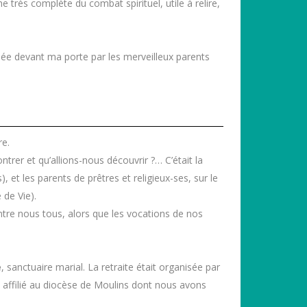
 très complète du combat spirituel, utile à relire,
enée devant ma porte par les merveilleux parents
re.
trer et qu’allions-nous découvrir ?… C’était la
et les parents de prêtres et religieux-ses, sur le
de Vie).
entre nous tous, alors que les vocations de nos
e
, sanctuaire marial. La retraite était organisée par
n affilié au diocèse de Moulins dont nous avons