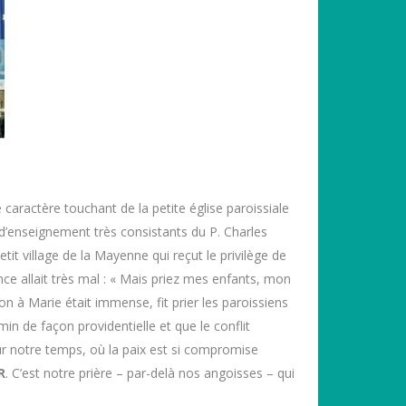
e caractère touchant de la petite église paroissiale
 d’enseignement très consistants du P. Charles
it village de la Mayenne qui reçut le privilège de
nce allait très mal : « Mais priez mes enfants, mon
ion à Marie était immense, fit prier les paroissiens
min de façon providentielle et que le conflit
ur notre temps, où la paix est si compromise
R
. C’est notre prière – par-delà nos angoisses – qui