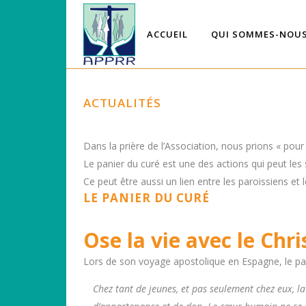
ACCUEIL
QUI SOMMES-NOUS
ACTUALITÉS
Dans la prière de l’Association, nous prions « pou
Le panier du curé est une des actions qui peut les s
Ce peut être aussi un lien entre les paroissiens et
LE PANIER DU CURÉ
Ose la vie avec le Chri
Lors de son voyage apostolique en Espagne, le pap
Chez tant de jeunes, et pas seulement chez eux, la