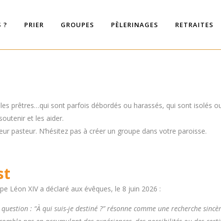
 ?
PRIER
GROUPES
PÈLERINAGES
RETRAITES
r les prêtres…qui sont parfois débordés ou harassés, qui sont isolés 
outenir et les aider.
 leur pasteur. N’hésitez pas à créer un groupe dans votre paroisse.
st
e Léon XIV a déclaré aux évêques, le 8 juin 2026 :
 question : “À qui suis-je destiné ?” résonne comme une recherche sincèr