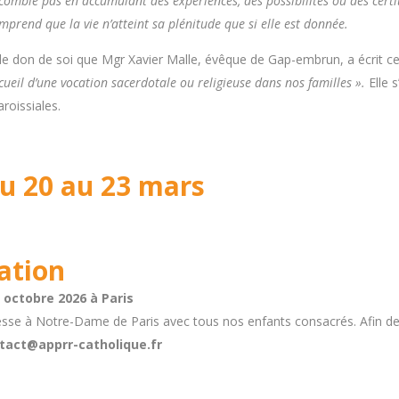
mble pas en accumulant des expériences, des possibilités ou des certit
mprend que la vie n’atteint sa plénitude que si elle est donnée.
de don de soi que Mgr Xavier Malle, évêque de Gap-embrun, a écrit cet
ccueil d’une vocation sacerdotale ou religieuse dans nos familles ».
Elle 
roissiales.
u 20 au 23 mars
ation
 octobre 2026 à Paris
e à Notre-Dame de Paris avec tous nos enfants consacrés. Afin de p
tact@apprr-catholique.fr