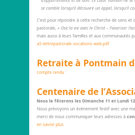
d’appartenance et de don. Le cœur humain ne se co
se comble lorsqu’il découvre un appel, lorsqu’il co
C’est pour répondre à cette recherche de sens et 
pastorale,
« Ose la vie avec le Christ –
Favoriser l’a
mais aussi à leurs familles et aux communautés pa
a5-lettrepastorale-vocations-web.pdf
Retraite à Pontmain d
compte rendu
Centenaire de l’Associ
Nous le fêterons les Dimanche 11 et Lundi 12
Nous prévoyons un évènement festif avec une mess
merci de nous communiquer leurs adresses à
con
en savoir plus