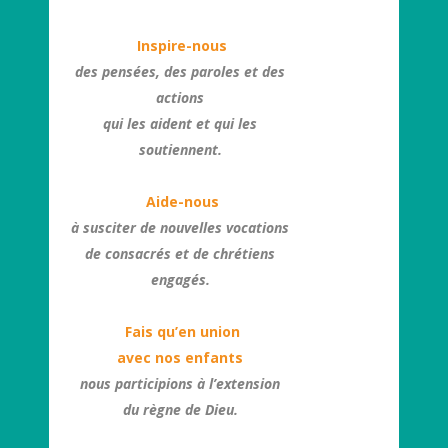
Inspire-nous
des pensées, des paroles et des
actions
qui les aident et qui les
soutiennent.
Aide-nous
à susciter de nouvelles vocations
de consacrés et de chrétiens
engagés.
Fais qu’en union
avec nos enfants
nous participions à l’extension
du règne de Dieu.