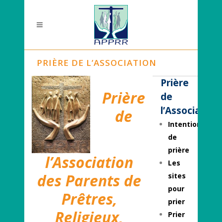
PRIÈRE DE L’ASSOCIATION
Prière
Prière
de
l’Association
de
Intentions
de
prière
l’Association
Les
des Parents
de
sites
pour
Prêtres,
prier
Religieux,
Prier