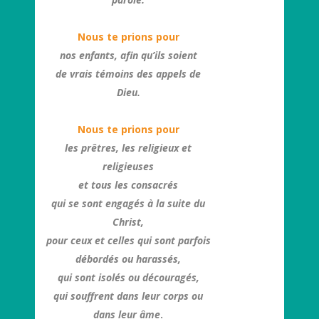
Nous te prions pour
nos enfants, afin qu’ils soient
de vrais témoins des appels de
Dieu.
Nous te prions pour
les prêtres, les religieux et
religieuses
et tous les consacrés
qui se sont engagés à la suite du
Christ,
pour ceux et celles qui sont parfois
débordés ou harassés,
qui sont isolés ou découragés,
qui souffrent dans leur corps ou
dans leur âme
.