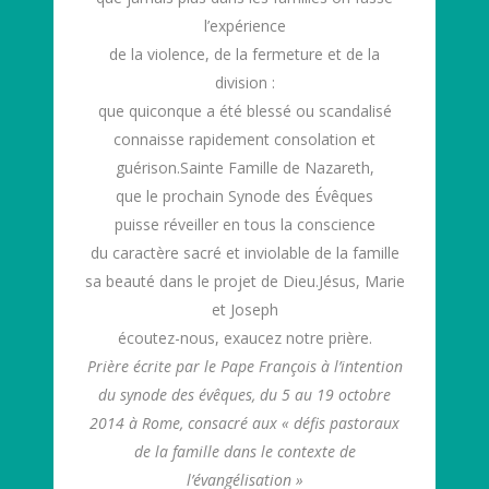
l’expérience
de la violence, de la fermeture et de la
division :
que quiconque a été blessé ou scandalisé
connaisse rapidement consolation et
guérison.Sainte Famille de Nazareth,
que le prochain Synode des Évêques
puisse réveiller en tous la conscience
du caractère sacré et inviolable de la famille
sa beauté dans le projet de Dieu.Jésus, Marie
et Joseph
écoutez-nous, exaucez notre prière.
Prière écrite par le Pape François à l’intention
du synode des évêques, du 5 au 19 octobre
2014 à Rome, consacré aux « défis pastoraux
de la famille dans le contexte de
l’évangélisation »