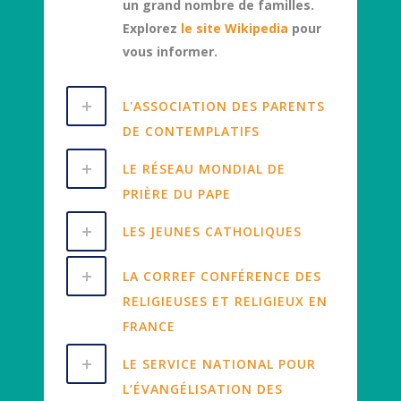
un grand nombre de familles.
Explorez
le site Wikipedia
pour
vous informer.
L'ASSOCIATION DES PARENTS
DE CONTEMPLATIFS
LE RÉSEAU MONDIAL DE
PRIÈRE DU PAPE
LES JEUNES CATHOLIQUES
LA CORREF CONFÉRENCE DES
RELIGIEUSES ET RELIGIEUX EN
FRANCE
LE SERVICE NATIONAL POUR
L’ÉVANGÉLISATION DES