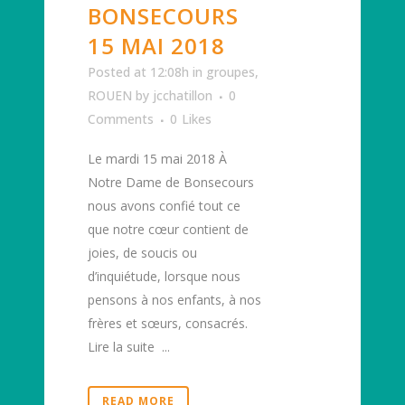
BONSECOURS
15 MAI 2018
Posted at 12:08h
in
groupes
,
ROUEN
by
jcchatillon
0
Comments
0
Likes
Le mardi 15 mai 2018 À
Notre Dame de Bonsecours
nous avons confié tout ce
que notre cœur contient de
joies, de soucis ou
d’inquiétude, lorsque nous
pensons à nos enfants, à nos
frères et sœurs, consacrés.
Lire la suite ...
READ MORE