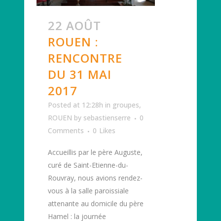
22 AOÛT
ROUEN :
RENCONTRE
DU 31 MAI
2017
Posted at 12:28h
in
groupes
,
ROUEN
by
sebastienserre
0
Comments
0
Likes
Accueillis par le père Auguste,
curé de Saint-Etienne-du-
Rouvray, nous avions rendez-
vous à la salle paroissiale
attenante au domicile du père
Hamel : la journée