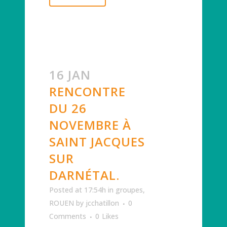
16 JAN
RENCONTRE
DU 26
NOVEMBRE À
SAINT JACQUES
SUR
DARNÉTAL.
Posted at 17:54h
in
groupes
,
ROUEN
by
jcchatillon
0
Comments
0
Likes