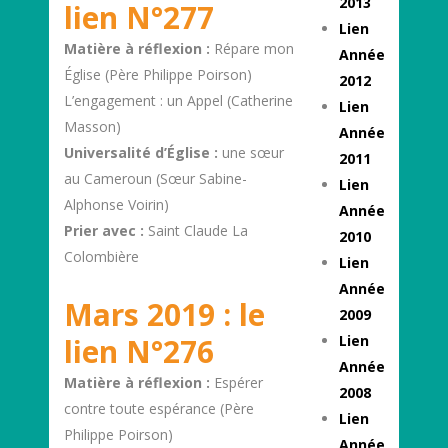
2013
lien N°277
Lien
Matière à réflexion :
Répare mon
Année
Église (Père Philippe Poirson)
2012
L’engagement : un Appel (Catherine
Lien
Masson)
Année
Universalité d’Église :
une sœur
2011
au Cameroun (Sœur Sabine-
Lien
Alphonse Voirin)
Année
Prier avec :
Saint Claude La
2010
Colombière
Lien
Année
Mars 2019 : le
2009
lien N°276
Lien
Année
Matière à réflexion :
Espérer
2008
contre toute espérance (Père
Lien
Philippe Poirson)
Année