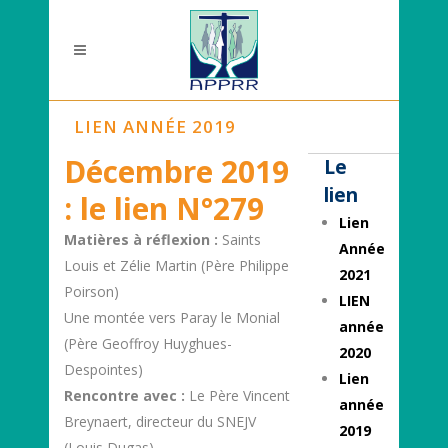
LIEN ANNÉE 2019
Décembre 2019
Le
lien
: le lien N°279
Lien
Matières à réflexion :
Saints
Année
Louis et Zélie Martin (Père Philippe
2021
Poirson)
LIEN
Une montée vers Paray le Monial
année
(Père Geoffroy Huyghues-
2020
Despointes)
Lien
Rencontre avec :
Le Père Vincent
année
Breynaert, directeur du SNEJV
2019
(Louis Dugas)