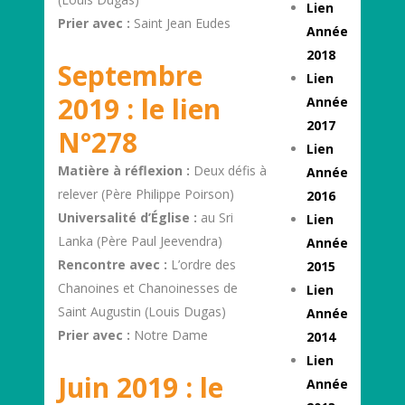
Lien
Prier avec :
Saint Jean Eudes
Année
2018
Septembre
Lien
2019 : le lien
Année
2017
N°278
Lien
Matière à réflexion :
Deux défis à
Année
relever (Père Philippe Poirson)
2016
Universalité d’Église :
au Sri
Lien
Lanka (Père Paul Jeevendra)
Année
Rencontre avec :
L’ordre des
2015
Chanoines et Chanoinesses de
Lien
Saint Augustin (Louis Dugas)
Année
Prier avec :
Notre Dame
2014
Lien
Juin 2019 : le
Année