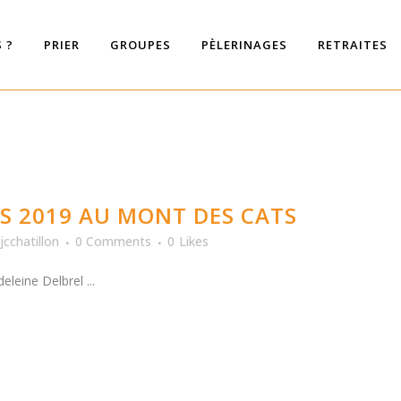
 ?
PRIER
GROUPES
PÈLERINAGES
RETRAITES
S 2019 AU MONT DES CATS
jcchatillon
0 Comments
0
Likes
leine Delbrel ...