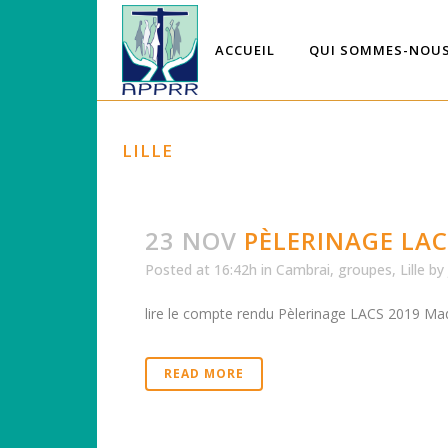
ACCUEIL
QUI SOMMES-NOUS
LILLE
23 NOV
PÈLERINAGE LAC
Posted at 16:42h
in
Cambrai
,
groupes
,
Lille
by
lire le compte rendu Pèlerinage LACS 2019 Made
READ MORE