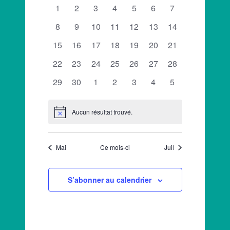
ÉVÈNEMENT
NAVIGATION
0
0
0
0
0
0
0
DE
1
2
3
4
5
6
7
date.
DE
évènements
évènements
évènements
évènements
évènements
évènements
évènements
ÉVÈNEMENTS
0
0
0
0
0
0
0
8
9
10
11
12
13
14
VUES
évènements
évènements
évènements
évènements
évènements
évènements
évènements
0
0
0
0
0
0
0
15
16
17
18
19
20
21
ÉVÈNEMENTS
évènements
évènements
évènements
évènements
évènements
évènements
évènements
0
0
0
0
0
0
0
22
23
24
25
26
27
28
évènements
évènements
évènements
évènements
évènements
évènements
évènements
0
0
0
0
0
0
0
29
30
1
2
3
4
5
évènements
évènements
évènements
évènements
évènements
évènements
évènements
Aucun résultat trouvé.
Notice
Mai
Ce mois-ci
Juil
S’abonner au calendrier