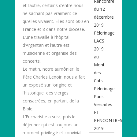
Rencontre
et l’autre, certains d’entre nous
du 12
ne sachant pas vraiment ce
décembre
qu’elles vivaient. Elles sont 600 en
2019
France et 8 dans notre diocèse.
Pèlerinage
L’une travaille à l’hôpital
LACS
d’Argentan et l’autre est
2019
musicienne et organise des
au
concerts.
Mont
Le matin, notre aumônier, le
des
Père Charles Lenoir, nous a fait
Cats
un exposé sur l’origine et
Pèlerinage
l’historique des vierges
Paris
consacrées, en partant de la
Versailles
Bible.
ET
L’Eucharistie a suivi, puis le
RENCONTRES
déjeuner qui est toujours un
2019
moment privilégié et convivial