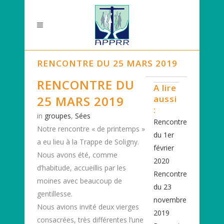
RENCONTRE DU 25 MARS 2019
RENCONTRE DU
A lire
25 MARS 2019
aussi
:
in
groupes
,
Sées
Rencontre
Notre rencontre « de printemps »
du 1er
a eu lieu à la Trappe de Soligny.
février
Nous avons été, comme
2020
d’habitude, accueillis par les
Rencontre
moines avec beaucoup de
du 23
gentillesse.
novembre
Nous avions invité deux vierges
2019
consacrées, très différentes l’une