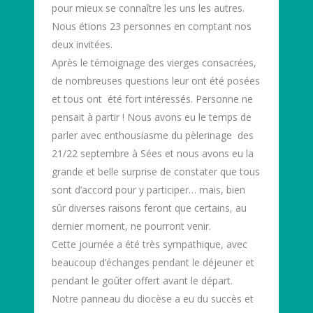
pour mieux se connaître les uns les autres.
Nous étions 23 personnes en comptant nos
deux invitées.
Après le témoignage des vierges consacrées,
de nombreuses questions leur ont été posées
et tous ont été fort intéressés. Personne ne
pensait à partir ! Nous avons eu le temps de
parler avec enthousiasme du pèlerinage des
21/22 septembre à Sées et nous avons eu la
grande et belle surprise de constater que tous
sont d’accord pour y participer… mais, bien
sûr diverses raisons feront que certains, au
dernier moment, ne pourront venir.
Cette journée a été très sympathique, avec
beaucoup d’échanges pendant le déjeuner et
pendant le goûter offert avant le départ.
Notre panneau du diocèse a eu du succès et