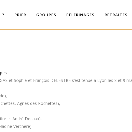
 ?
PRIER
GROUPES
PÈLERINAGES
RETRAITES
upes
AS et Sophie et François DELESTRE s’est tenue à Lyon les 8 et 9 ma
de),
chettes, Agnès des Rochettes),
itte et André Decaux),
 Nadine Verchère)