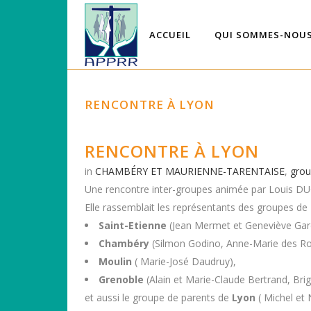
ACCUEIL
QUI SOMMES-NOUS
RENCONTRE À LYON
RENCONTRE À LYON
in
CHAMBÉRY ET MAURIENNE-TARENTAISE
,
gro
Une rencontre inter-groupes animée par Louis DUG
Elle rassemblait les représentants des groupes de
Saint-Etienne
(Jean Mermet et Geneviève Gar
Chambéry
(Silmon Godino, Anne-Marie des Ro
Moulin
( Marie-José Daudruy),
Grenoble
(Alain et Marie-Claude Bertrand, Brig
et aussi le groupe de parents de
Lyon
( Michel et