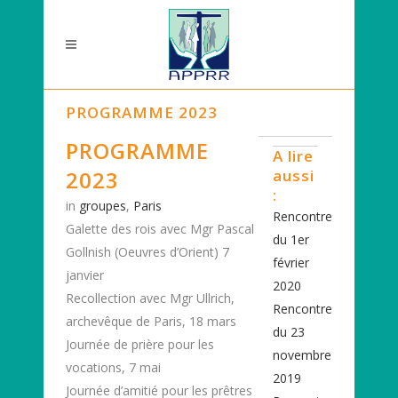
PROGRAMME 2023
PROGRAMME
A lire
2023
aussi
:
in
groupes
,
Paris
Rencontre
Galette des rois avec Mgr Pascal
du 1er
Gollnish (Oeuvres d’Orient) 7
février
janvier
2020
Recollection avec Mgr Ullrich,
Rencontre
archevêque de Paris, 18 mars
du 23
Journée de prière pour les
novembre
vocations, 7 mai
2019
Journée d’amitié pour les prêtres