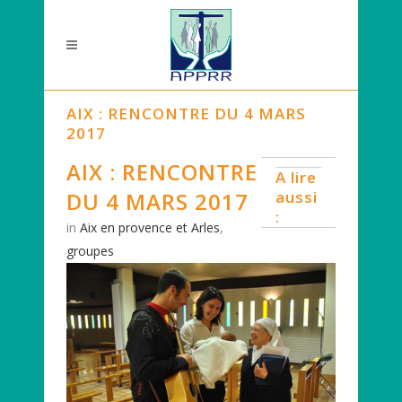
AIX : RENCONTRE DU 4 MARS
2017
AIX : RENCONTRE
A lire
DU 4 MARS 2017
aussi
:
in
Aix en provence et Arles
,
groupes