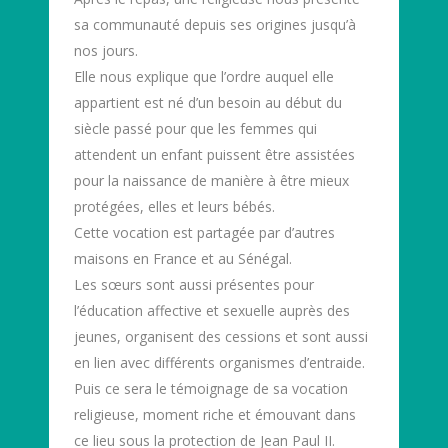
sa communauté depuis ses origines jusqu’à
nos jours.
Elle nous explique que l’ordre auquel elle
appartient est né d’un besoin au début du
siècle passé pour que les femmes qui
attendent un enfant puissent être assistées
pour la naissance de manière à être mieux
protégées, elles et leurs bébés.
Cette vocation est partagée par d’autres
maisons en France et au Sénégal.
Les sœurs sont aussi présentes pour
l’éducation affective et sexuelle auprès des
jeunes, organisent des cessions et sont aussi
en lien avec différents organismes d’entraide.
Puis ce sera le témoignage de sa vocation
religieuse, moment riche et émouvant dans
ce lieu sous la protection de Jean Paul II.