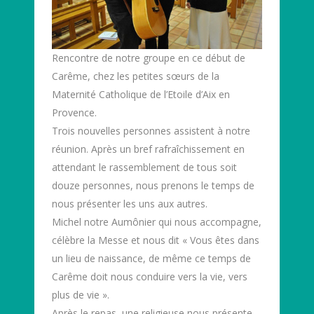
Rencontre de notre groupe en ce début de
Carême, chez les petites sœurs de la
Maternité Catholique de l’Etoile d’Aix en
Provence.
Trois nouvelles personnes assistent à notre
réunion. Après un bref rafraîchissement en
attendant le rassemblement de tous soit
douze personnes, nous prenons le temps de
nous présenter les uns aux autres.
Michel notre Aumônier qui nous accompagne,
célèbre la Messe et nous dit « Vous êtes dans
un lieu de naissance, de même ce temps de
Carême doit nous conduire vers la vie, vers
plus de vie ».
Après le repas, une religieuse nous présente