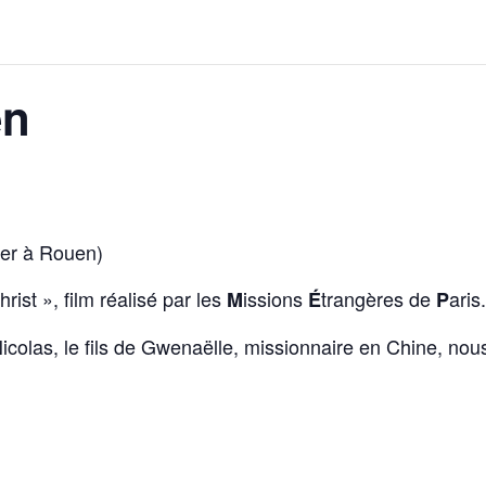
en
ver à Rouen)
ist », film réalisé par les
issions
trangères de
aris.
M
É
P
icolas, le fils de Gwenaëlle, missionnaire en Chine, no